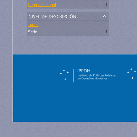
Represión ilegal
1
nivel de descripción
Todos
Serie
1