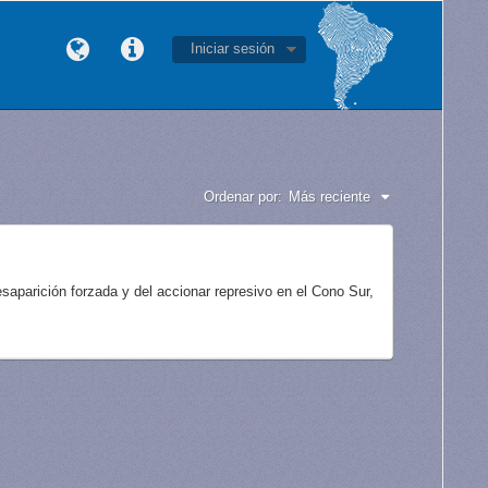
Iniciar sesión
Ordenar por:
Más reciente
aparición forzada y del accionar represivo en el Cono Sur,