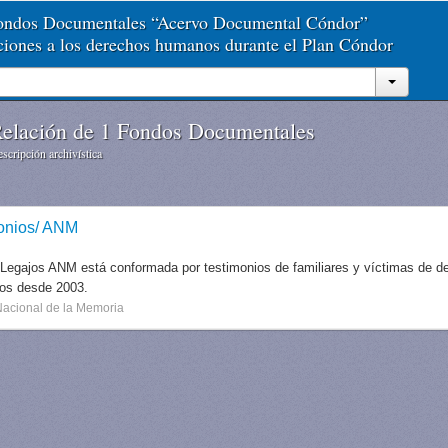
Fondos Documentales “Acervo Documental Cóndor”
aciones a los derechos humanos durante el Plan Cóndor
elación de 1 Fondos Documentales
scripción archivística
onios/ ANM
 Legajos ANM está conformada por testimonios de familiares y víctimas de des
dos desde 2003.
Nacional de la Memoria