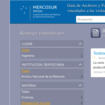
Guía de Archivos y 
vinculados a las viol
R
Restringir resultados por:
De
lugar
Todos
Testim
Argentina
1
T
Serie
institución depositaria
La serie
produci
Todos
Archivo 
Archivo Nacional de la Memoria
1
materia
Todos
Víctimas
1
Desaparición forzada
1