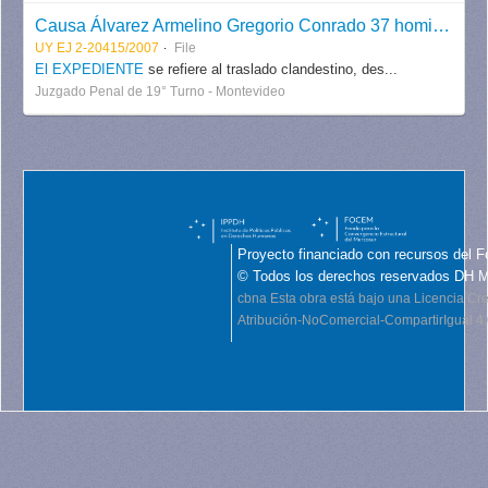
Causa Álvarez Armelino Gregorio Conrado 37 homicidios; Larcebeau Aguirregaray Juan Carlos, 29 homicidios agravados en reiteración real. (Borrador)
UY EJ 2-20415/2007
File
El EXPEDIENTE
se refiere al traslado clandestino, des...
Juzgado Penal de 19° Turno - Montevideo
Proyecto financiado con recursos del F
© Todos los derechos reservados DH 
cbna
Esta obra está bajo una Licencia C
Atribución-NoComercial-CompartirIgual 4.0