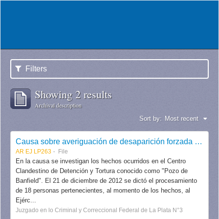
Filters
Showing 2 results
Archival description
Sort by:
Most recent
Causa sobre averiguación de desaparición forzada de personas (Pozo de Banfield)
AR EJ LP263
File
En la causa se investigan los hechos ocurridos en el Centro
Clandestino de Detención y Tortura conocido como "Pozo de
Banfield". El 21 de diciembre de 2012 se dictó el procesamiento
de 18 personas pertenecientes, al momento de los hechos, al
Ejérc...
Juzgado en lo Criminal y Correccional Federal de La Plata N°3