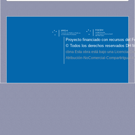
Proyecto financiado con recursos del F
© Todos los derechos reservados DH 
cbna
Esta obra está bajo una Licencia C
Atribución-NoComercial-CompartirIgual 4.0