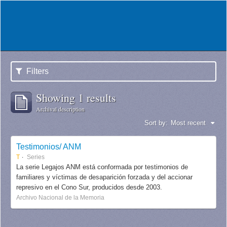
Filters
Showing 1 results
Archival description
Sort by:
Most recent
Testimonios/ ANM
T
Series
La serie Legajos ANM está conformada por testimonios de
familiares y víctimas de desaparición forzada y del accionar
represivo en el Cono Sur, producidos desde 2003.
Archivo Nacional de la Memoria