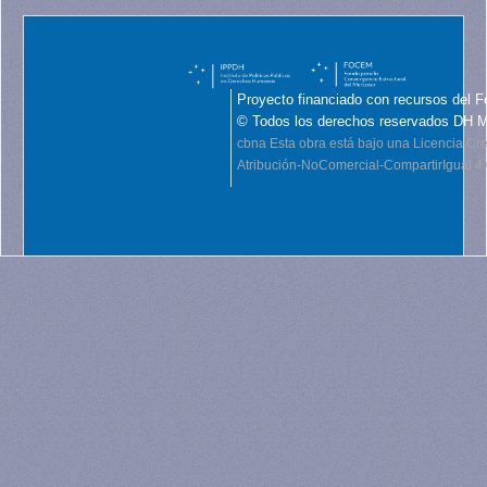
Proyecto financiado con recursos del F
© Todos los derechos reservados DH 
cbna
Esta obra está bajo una Licencia C
Atribución-NoComercial-CompartirIgual 4.0