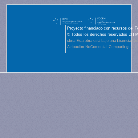
Proyecto financiado con recursos del F
© Todos los derechos reservados DH 
cbna
Esta obra está bajo una Licencia C
Atribución-NoComercial-CompartirIgual 4.0