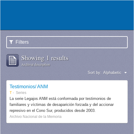
Filters
Showing 1 results
Archival description
Sort by:
Alphabetic
Testimonios/ ANM
T
Series
La serie Legajos ANM está conformada por testimonios de
familiares y víctimas de desaparición forzada y del accionar
represivo en el Cono Sur, producidos desde 2003.
Archivo Nacional de la Memoria