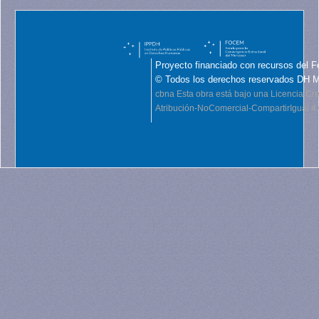
Proyecto financiado con recursos del F
© Todos los derechos reservados DH 
cbna
Esta obra está bajo una Licencia C
Atribución-NoComercial-CompartirIgual 4.0