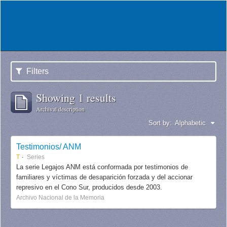
Filters
Showing 1 results
Archival description
Sort by:
Alphabetic
Testimonios/ ANM
T
Series
La serie Legajos ANM está conformada por testimonios de
familiares y víctimas de desaparición forzada y del accionar
represivo en el Cono Sur, producidos desde 2003.
Archivo Nacional de la Memoria