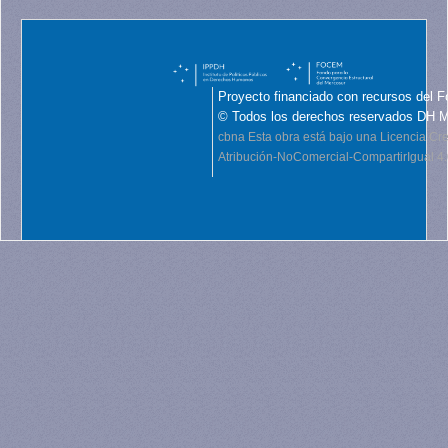
Proyecto financiado con recursos del F
© Todos los derechos reservados DH 
cbna
Esta obra está bajo una Licencia C
Atribución-NoComercial-CompartirIgual 4.0