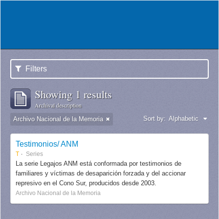
Filters
Showing 1 results
Archival description
Sort by:
Alphabetic
Archivo Nacional de la Memoria
Testimonios/ ANM
T
Series
La serie Legajos ANM está conformada por testimonios de
familiares y víctimas de desaparición forzada y del accionar
represivo en el Cono Sur, producidos desde 2003.
Archivo Nacional de la Memoria