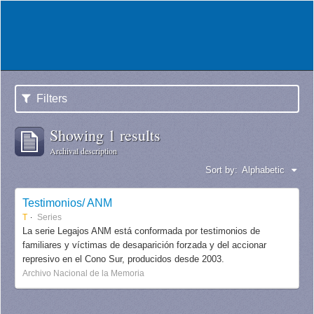
Filters
Showing 1 results
Archival description
Sort by:
Alphabetic
Testimonios/ ANM
T
Series
La serie Legajos ANM está conformada por testimonios de
familiares y víctimas de desaparición forzada y del accionar
represivo en el Cono Sur, producidos desde 2003.
Archivo Nacional de la Memoria