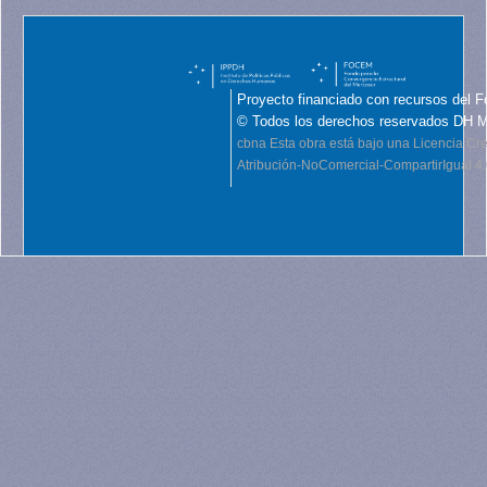
Proyecto financiado con recursos del F
© Todos los derechos reservados DH 
cbna
Esta obra está bajo una Licencia C
Atribución-NoComercial-CompartirIgual 4.0