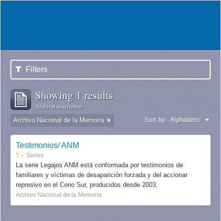
Filters
Showing 1 results
Archival description
Sort by:
Alphabetic
Archivo Nacional de la Memoria
Testimonios/ ANM
T
Series
La serie Legajos ANM está conformada por testimonios de
familiares y víctimas de desaparición forzada y del accionar
represivo en el Cono Sur, producidos desde 2003.
Archivo Nacional de la Memoria