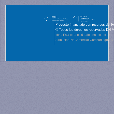
Proyecto financiado con recursos del F
© Todos los derechos reservados DH 
cbna
Esta obra está bajo una Licencia C
Atribución-NoComercial-CompartirIgual 4.0