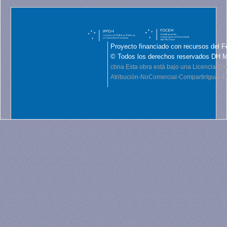
Proyecto financiado con recursos del F
© Todos los derechos reservados DH 
cbna
Esta obra está bajo una Licencia C
Atribución-NoComercial-CompartirIgual 4.0