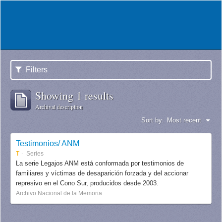
Filters
Showing 1 results
Archival description
Sort by:
Most recent
Testimonios/ ANM
T
Series
La serie Legajos ANM está conformada por testimonios de
familiares y víctimas de desaparición forzada y del accionar
represivo en el Cono Sur, producidos desde 2003.
Archivo Nacional de la Memoria