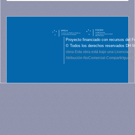
Proyecto financiado con recursos del F
© Todos los derechos reservados DH 
cbna
Esta obra está bajo una Licencia C
Atribución-NoComercial-CompartirIgual 4.0