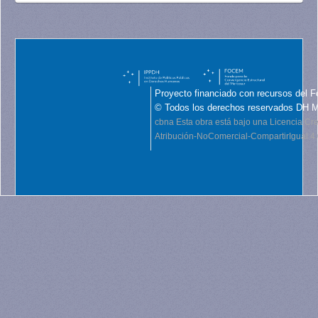
Proyecto financiado con recursos del F
© Todos los derechos reservados DH 
cbna
Esta obra está bajo una Licencia C
Atribución-NoComercial-CompartirIgual 4.0