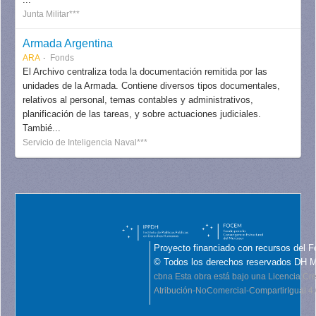
Junta Militar***
Armada Argentina
ARA
Fonds
El Archivo centraliza toda la documentación remitida por las
unidades de la Armada. Contiene diversos tipos documentales,
relativos al personal, temas contables y administrativos,
planificación de las tareas, y sobre actuaciones judiciales.
Tambié...
Servicio de Inteligencia Naval***
Proyecto financiado con recursos del F
© Todos los derechos reservados DH 
cbna
Esta obra está bajo una Licencia C
Atribución-NoComercial-CompartirIgual 4.0