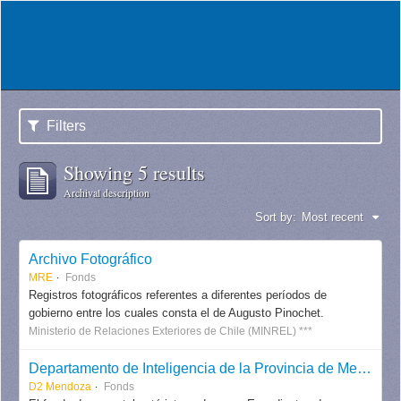
Filters
Showing 5 results
Archival description
Sort by:
Most recent
Archivo Fotográfico
MRE
Fonds
Registros fotográficos referentes a diferentes períodos de
gobierno entre los cuales consta el de Augusto Pinochet.
Ministerio de Relaciones Exteriores de Chile (MINREL) ***
Departamento de Inteligencia de la Provincia de Mendoza
D2 Mendoza
Fonds