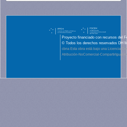
Proyecto financiado con recursos del F
© Todos los derechos reservados DH 
cbna
Esta obra está bajo una Licencia C
Atribución-NoComercial-CompartirIgual 4.0