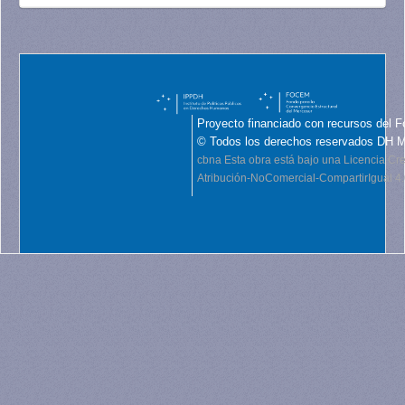
Proyecto financiado con recursos del F
© Todos los derechos reservados DH 
cbna
Esta obra está bajo una Licencia C
Atribución-NoComercial-CompartirIgual 4.0