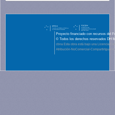
Proyecto financiado con recursos del F
© Todos los derechos reservados DH 
cbna
Esta obra está bajo una Licencia C
Atribución-NoComercial-CompartirIgual 4.0