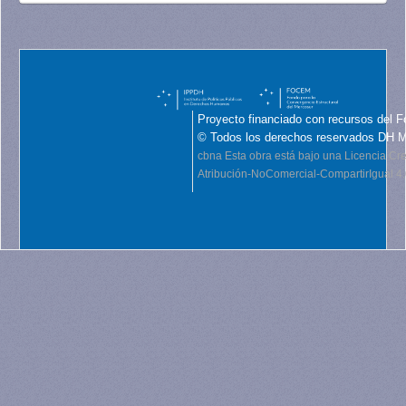
Proyecto financiado con recursos del F
© Todos los derechos reservados DH 
cbna
Esta obra está bajo una Licencia C
Atribución-NoComercial-CompartirIgual 4.0