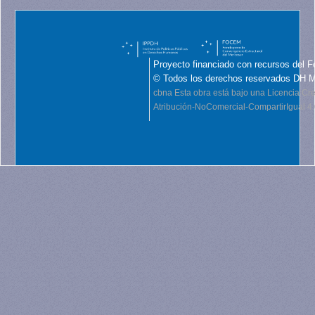
Proyecto financiado con recursos del F
© Todos los derechos reservados DH 
cbna
Esta obra está bajo una Licencia C
Atribución-NoComercial-CompartirIgual 4.0