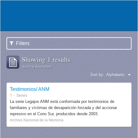
Filters
Showing 1 results
Archival description
Sort by:
Alphabetic
Testimonios/ ANM
T
Series
La serie Legajos ANM está conformada por testimonios de
familiares y víctimas de desaparición forzada y del accionar
represivo en el Cono Sur, producidos desde 2003.
Archivo Nacional de la Memoria