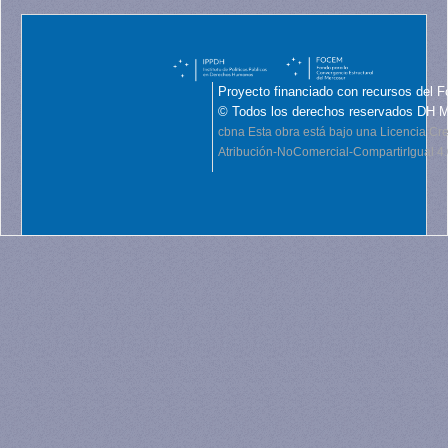
Proyecto financiado con recursos del F
© Todos los derechos reservados DH 
cbna
Esta obra está bajo una Licencia C
Atribución-NoComercial-CompartirIgual 4.0