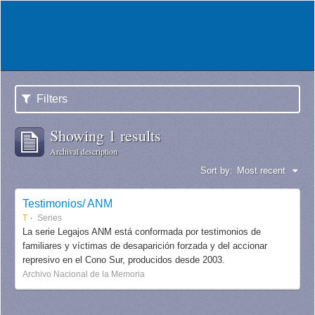
Filters
Showing 1 results
Archival description
Sort by:
Most recent
Testimonios/ ANM
T
Series
La serie Legajos ANM está conformada por testimonios de
familiares y víctimas de desaparición forzada y del accionar
represivo en el Cono Sur, producidos desde 2003.
Archivo Nacional de la Memoria