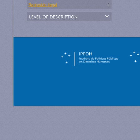
Represión ilegal
1
level of description