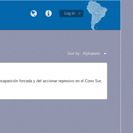
Log in
Sort by:
Alphabetic
aparición forzada y del accionar represivo en el Cono Sur,