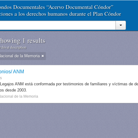
Fondos Documentales “Acervo Documental Cóndor”
aciones a los derechos humanos durante el Plan Cóndor
howing 1 results
chival description
Nacional de la Memoria
onios/ ANM
es
 Legajos ANM está conformada por testimonios de familiares y víctimas de des
dos desde 2003.
Nacional de la Memoria