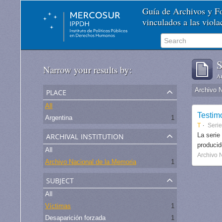
Guía de Archivos y 
vinculados a las viol
S
Narrow your results by:
Ar
place
Archivo 
All
Testim
Argentina
1
T
Seri
archival institution
La serie
produci
All
Archivo 
Archivo Nacional de la Memoria
1
subject
All
Víctimas
1
Desaparición forzada
1