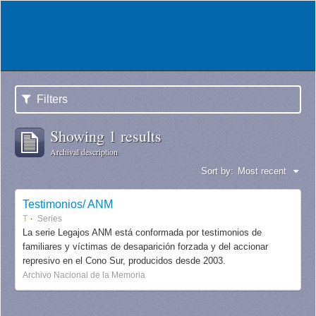
Filters
Showing 1 results
Archival description
Sort by:
Most recent
Testimonios/ ANM
T
Series
La serie Legajos ANM está conformada por testimonios de
familiares y víctimas de desaparición forzada y del accionar
represivo en el Cono Sur, producidos desde 2003.
Archivo Nacional de la Memoria