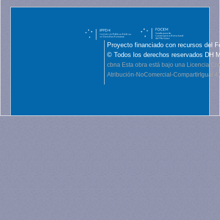
Proyecto financiado con recursos del F
© Todos los derechos reservados DH 
cbna
Esta obra está bajo una Licencia C
Atribución-NoComercial-CompartirIgual 4.0