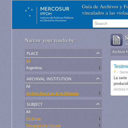
Guía de Archivos y 
vinculados a las viol
S
Narrow your results by:
Ar
place
Archivo 
All
Testim
Argentina
1
T
Seri
archival institution
La serie
produci
All
Archivo 
Archivo Nacional de la Memoria
1
subject
All
Víctimas
1
Desaparición forzada
1