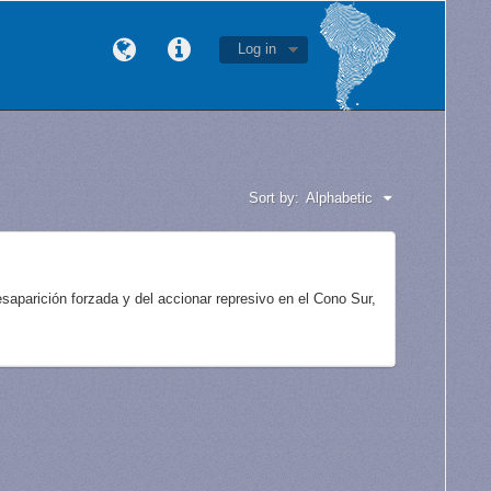
Log in
Sort by:
Alphabetic
aparición forzada y del accionar represivo en el Cono Sur,