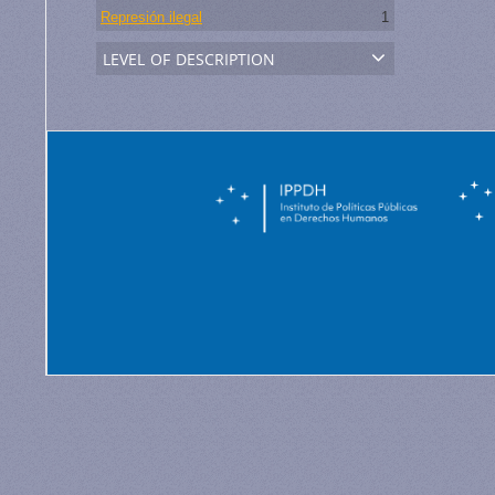
Represión ilegal
1
level of description