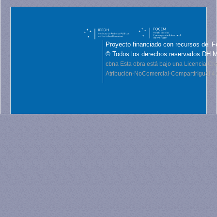
Proyecto financiado con recursos del F
© Todos los derechos reservados DH 
cbna
Esta obra está bajo una Licencia C
Atribución-NoComercial-CompartirIgual 4.0