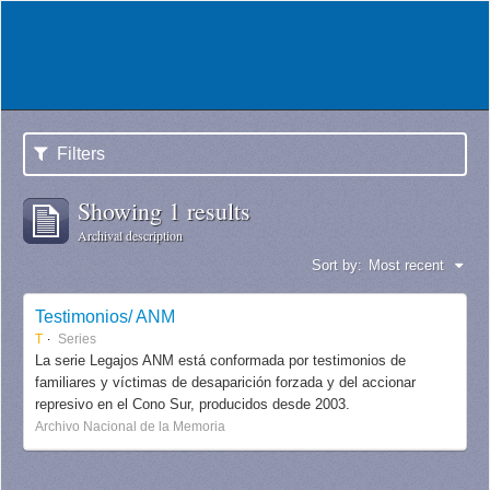
Filters
Showing 1 results
Archival description
Sort by:
Most recent
Testimonios/ ANM
T
Series
La serie Legajos ANM está conformada por testimonios de
familiares y víctimas de desaparición forzada y del accionar
represivo en el Cono Sur, producidos desde 2003.
Archivo Nacional de la Memoria