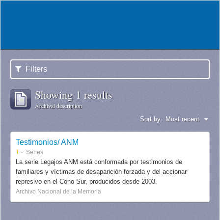
Filters
Showing 1 results
Archival description
Sort by:
Most recent
Testimonios/ ANM
T
Series
La serie Legajos ANM está conformada por testimonios de
familiares y víctimas de desaparición forzada y del accionar
represivo en el Cono Sur, producidos desde 2003.
Archivo Nacional de la Memoria