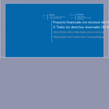
Proyecto financiado con recursos del F
© Todos los derechos reservados DH 
cbna
Esta obra está bajo una Licencia C
Atribución-NoComercial-CompartirIgual 4.0