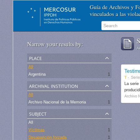
Guía de Archivos y 
vinculados a las viol
S
Narrow your results by:
Ar
place
All
Testim
Argentina
1
T
Seri
archival institution
La serie
produci
All
Archivo 
Archivo Nacional de la Memoria
1
subject
All
Víctimas
1
Desaparición forzada
1