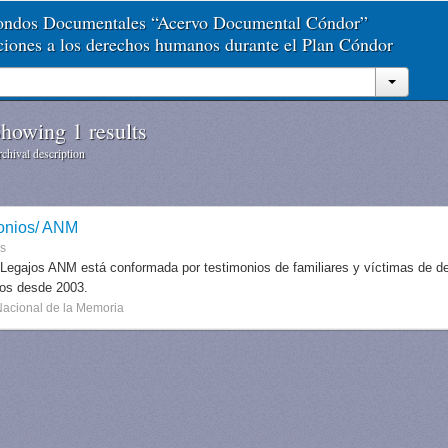
Fondos Documentales “Acervo Documental Cóndor”
aciones a los derechos humanos durante el Plan Cóndor
howing 1 results
chival description
onios/ ANM
es
 Legajos ANM está conformada por testimonios de familiares y víctimas de des
dos desde 2003.
Nacional de la Memoria