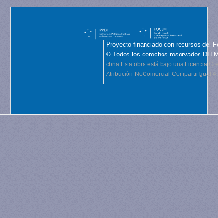
Proyecto financiado con recursos del F
© Todos los derechos reservados DH 
cbna
Esta obra está bajo una Licencia C
Atribución-NoComercial-CompartirIgual 4.0