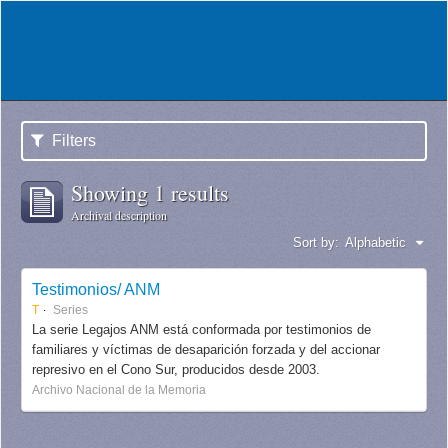
Filters
Showing 1 results
Archival description
Sort by:
Alphabetic
Testimonios/ ANM
T
Series
La serie Legajos ANM está conformada por testimonios de
familiares y víctimas de desaparición forzada y del accionar
represivo en el Cono Sur, producidos desde 2003.
Archivo Nacional de la Memoria