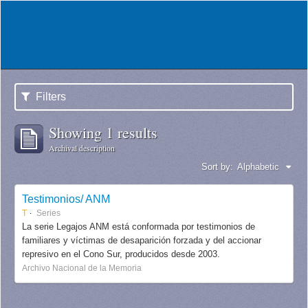
Filters
Showing 1 results
Archival description
Sort by:
Alphabetic
Testimonios/ ANM
T
Series
La serie Legajos ANM está conformada por testimonios de
familiares y víctimas de desaparición forzada y del accionar
represivo en el Cono Sur, producidos desde 2003.
Archivo Nacional de la Memoria