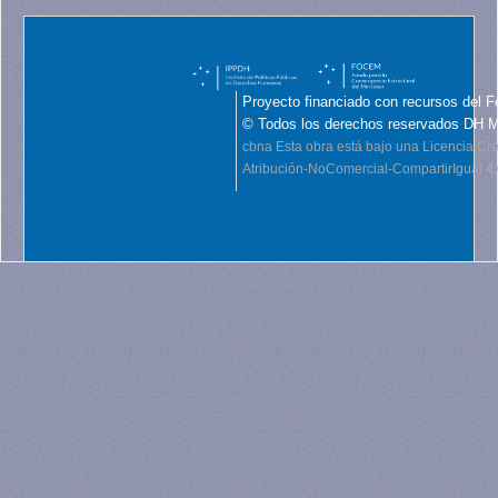
Proyecto financiado con recursos del F
© Todos los derechos reservados DH 
cbna
Esta obra está bajo una Licencia C
Atribución-NoComercial-CompartirIgual 4.0