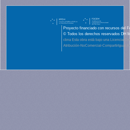
Proyecto financiado con recursos del F
© Todos los derechos reservados DH 
cbna
Esta obra está bajo una Licencia C
Atribución-NoComercial-CompartirIgual 4.0