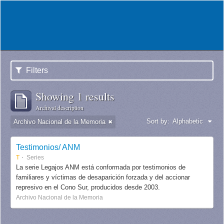
Filters
Showing 1 results
Archival description
Sort by:
Alphabetic
Archivo Nacional de la Memoria
Testimonios/ ANM
T
Series
La serie Legajos ANM está conformada por testimonios de
familiares y víctimas de desaparición forzada y del accionar
represivo en el Cono Sur, producidos desde 2003.
Archivo Nacional de la Memoria