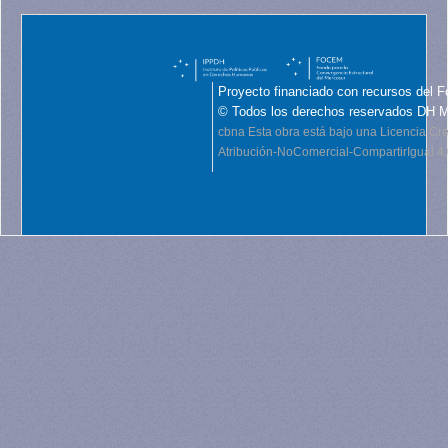
Proyecto financiado con recursos del F
© Todos los derechos reservados DH 
cbna
Esta obra está bajo una Licencia C
Atribución-NoComercial-CompartirIgual 4.0