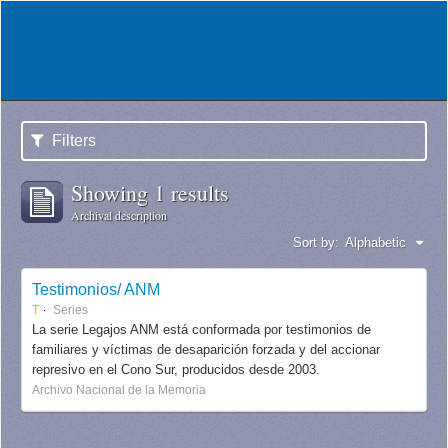
Filters
Showing 1 results
Archival description
Sort by:
Alphabetic
Testimonios/ ANM
T
Series
La serie Legajos ANM está conformada por testimonios de
familiares y víctimas de desaparición forzada y del accionar
represivo en el Cono Sur, producidos desde 2003.
Archivo Nacional de la Memoria