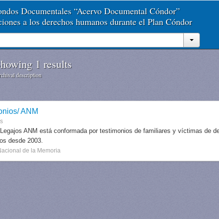
Fondos Documentales “Acervo Documental Cóndor”
aciones a los derechos humanos durante el Plan Cóndor
howing 1 results
chival description
onios/ ANM
es
 Legajos ANM está conformada por testimonios de familiares y víctimas de des
dos desde 2003.
Nacional de la Memoria