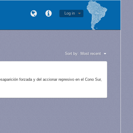
Log in
Sort by:
Most recent
aparición forzada y del accionar represivo en el Cono Sur,