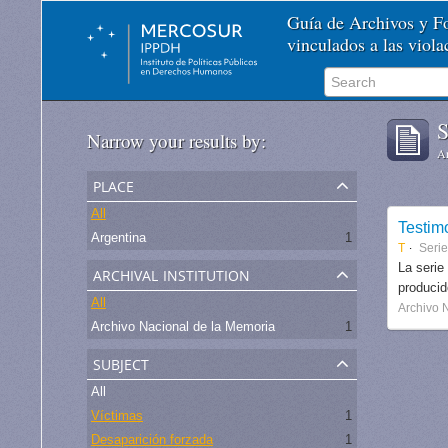
Guía de Archivos y 
vinculados a las viol
S
Narrow your results by:
Ar
place
All
Testim
Argentina
1
T
Seri
archival institution
La serie
produci
All
Archivo 
Archivo Nacional de la Memoria
1
subject
All
Víctimas
1
Desaparición forzada
1