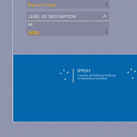
Represión ilegal
1
level of description
All
Series
1