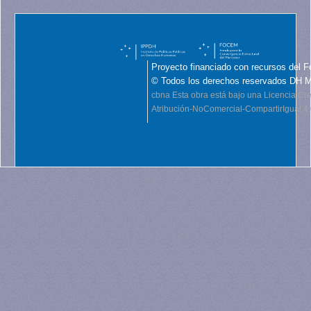
Proyecto financiado con recursos del F
© Todos los derechos reservados DH 
cbna
Esta obra está bajo una Licencia C
Atribución-NoComercial-CompartirIgual 4.0