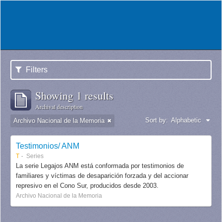
Filters
Showing 1 results
Archival description
Sort by:
Alphabetic
Archivo Nacional de la Memoria
Testimonios/ ANM
T
Series
La serie Legajos ANM está conformada por testimonios de
familiares y víctimas de desaparición forzada y del accionar
represivo en el Cono Sur, producidos desde 2003.
Archivo Nacional de la Memoria