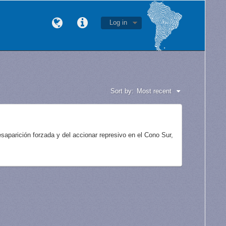
Log in
Sort by:
Most recent
aparición forzada y del accionar represivo en el Cono Sur,