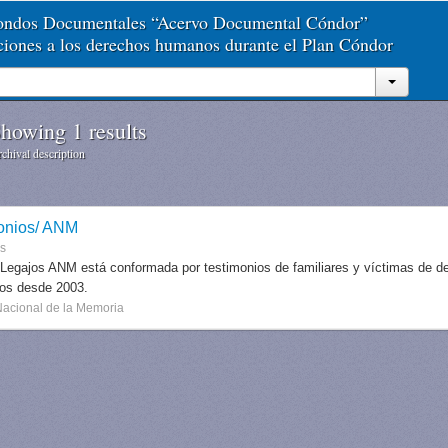
Fondos Documentales “Acervo Documental Cóndor”
aciones a los derechos humanos durante el Plan Cóndor
howing 1 results
chival description
onios/ ANM
es
 Legajos ANM está conformada por testimonios de familiares y víctimas de des
dos desde 2003.
Nacional de la Memoria