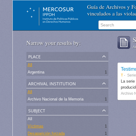
Guía de Archivos y 
vinculados a las viol
S
Narrow your results by:
Ar
place
All
Testim
Argentina
1
T
Seri
archival institution
La serie
produci
All
Archivo 
Archivo Nacional de la Memoria
1
subject
All
Víctimas
1
Desaparición forzada
1