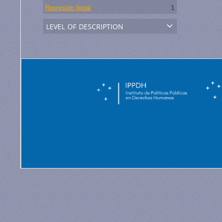
Represión ilegal
1
level of description