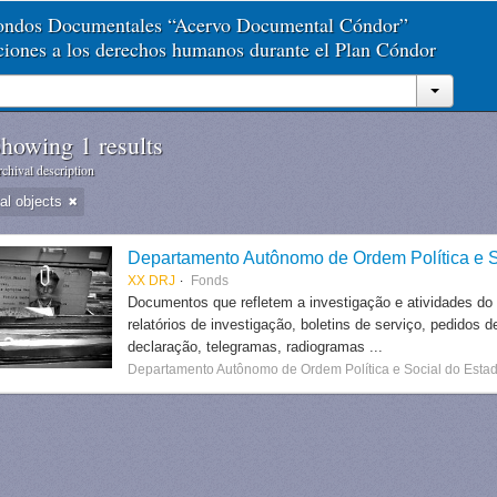
Fondos Documentales “Acervo Documental Cóndor”
aciones a los derechos humanos durante el Plan Cóndor
howing 1 results
chival description
tal objects
Departamento Autônomo de Ordem Política e S
XX DRJ
Fonds
Documentos que refletem a investigação e atividades do
relatórios de investigação, boletins de serviço, pedidos d
declaração, telegramas, radiogramas ...
Departamento Autônomo de Ordem Política e Social do Estad