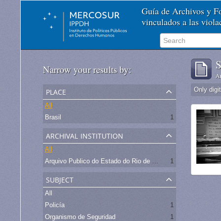
Guía de Archivos y 
vinculados a las viol
S
Narrow your results by:
Ar
place
Only digi
All
Brasil
1
archival institution
All
Arquivo Publico do Estado do Rio de Janeiro -
1
subject
All
Policía
1
Organismo de Seguridad
1