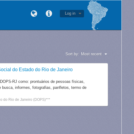
Log in
Sort by:
Most recent
ocial do Estado do Rio de Janeiro
 DOPS-RJ como: prontuários de pessoas físicas,
e busca, informes, fotografias, panfletos, termo de
o do Rio de Janeiro (DOPS)***