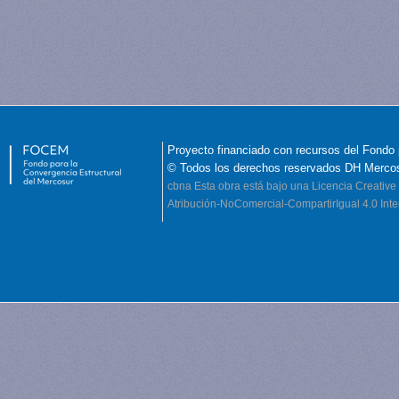
Proyecto financiado con recursos del Fondo 
© Todos los derechos reservados DH Merco
cbna
Esta obra está bajo una Licencia Creati
Atribución-NoComercial-CompartirIgual 4.0 Inte