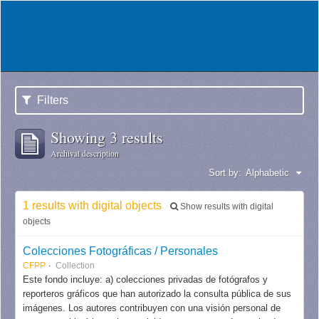
Filters
Showing 3 results
Archival description
Sort by:
Alphabetic
1 results with digital objects
Show results with digital
objects
Colecciones Fotográficas / Personales
CFPP
Collection
Este fondo incluye: a) colecciones privadas de fotógrafos y
reporteros gráficos que han autorizado la consulta pública de sus
imágenes. Los autores contribuyen con una visión personal de