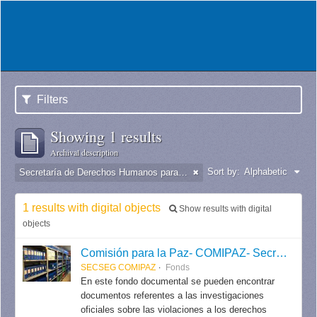
Filters
Showing 1 results
Archival description
Sort by:
Alphabetic
Secretaría de Derechos Humanos para el Pasado Reciente
1 results with digital objects
Show results with digital
objects
Comisión para la Paz- COMIPAZ- Secretaría de Seguimiento / Secretaría de Derechos Humanos para el Pasado Reciente.
SECSEG COMIPAZ
Fonds
En este fondo documental se pueden encontrar
documentos referentes a las investigaciones
oficiales sobre las violaciones a los derechos