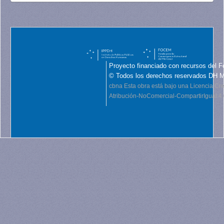
Proyecto financiado con recursos del F
© Todos los derechos reservados DH 
cbna
Esta obra está bajo una Licencia C
Atribución-NoComercial-CompartirIgual 4.0