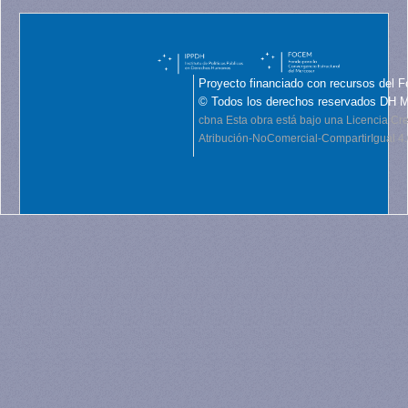
Proyecto financiado con recursos del F
© Todos los derechos reservados DH 
cbna
Esta obra está bajo una Licencia C
Atribución-NoComercial-CompartirIgual 4.0