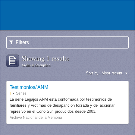
Filters
Showing 1 results
Archival description
Sort by:
Most recent
Testimonios/ ANM
T
Series
La serie Legajos ANM está conformada por testimonios de
familiares y víctimas de desaparición forzada y del accionar
represivo en el Cono Sur, producidos desde 2003.
Archivo Nacional de la Memoria