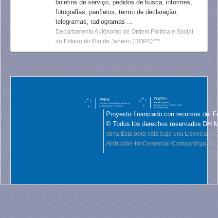
boletins de serviço, pedidos de busca, informes,
fotografias, panfletos, termo de declaração,
telegramas, radiogramas ...
Departamento Autônomo de Ordem Política e Social
do Estado do Rio de Janeiro (DOPS)***
Proyecto financiado con recursos del F
© Todos los derechos reservados DH 
cbna
Esta obra está bajo una Licencia C
Atribución-NoComercial-CompartirIgual 4.0