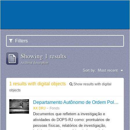
Filters
Showing 1 results
Archival description
Sort by:
Most recent
1 results with digital objects
Show results with digital
objects
Departamento Autônomo de Ordem Política e Social do Estado do Rio de Janeiro
XX DRJ
Fonds
Documentos que refletem a investigação e
atividades do DOPS-RJ como: prontuários de
pessoas físicas, relatórios de investigação,