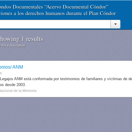
Fondos Documentales “Acervo Documental Cóndor”
aciones a los derechos humanos durante el Plan Cóndor
howing 1 results
chival description
onios/ ANM
es
 Legajos ANM está conformada por testimonios de familiares y víctimas de des
dos desde 2003.
Nacional de la Memoria