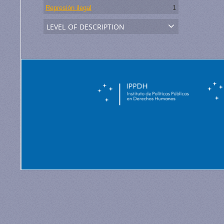
Represión ilegal
1
level of description