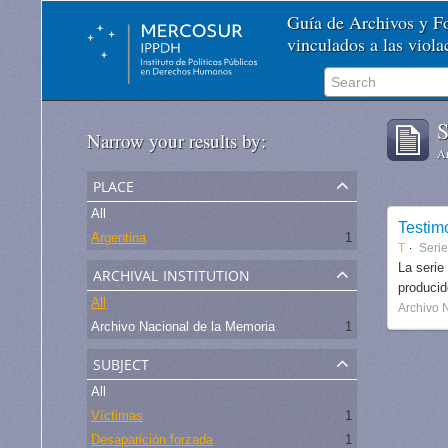
Guía de Archivos y 
vinculados a las viol
S
Narrow your results by:
Ar
place
All
Testim
Argentina
1
T
Seri
archival institution
La serie
produci
All
Archivo 
Archivo Nacional de la Memoria
1
subject
All
Víctimas
1
Desaparición forzada
1