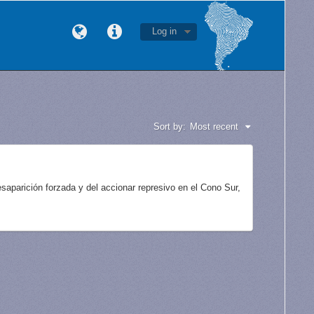
Log in
Sort by:
Most recent
aparición forzada y del accionar represivo en el Cono Sur,