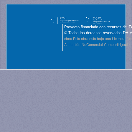
Proyecto financiado con recursos del F
© Todos los derechos reservados DH 
cbna
Esta obra está bajo una Licencia C
Atribución-NoComercial-CompartirIgual 4.0