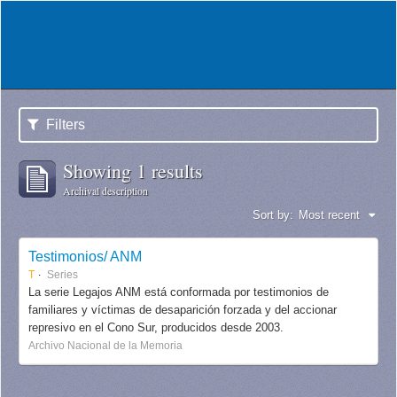
Filters
Showing 1 results
Archival description
Sort by:
Most recent
Testimonios/ ANM
T
Series
La serie Legajos ANM está conformada por testimonios de
familiares y víctimas de desaparición forzada y del accionar
represivo en el Cono Sur, producidos desde 2003.
Archivo Nacional de la Memoria