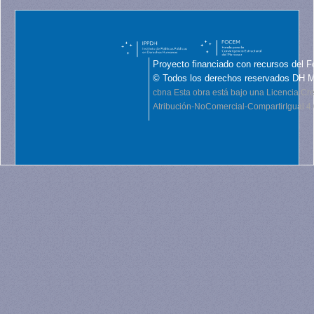
Proyecto financiado con recursos del F
© Todos los derechos reservados DH 
cbna
Esta obra está bajo una Licencia C
Atribución-NoComercial-CompartirIgual 4.0