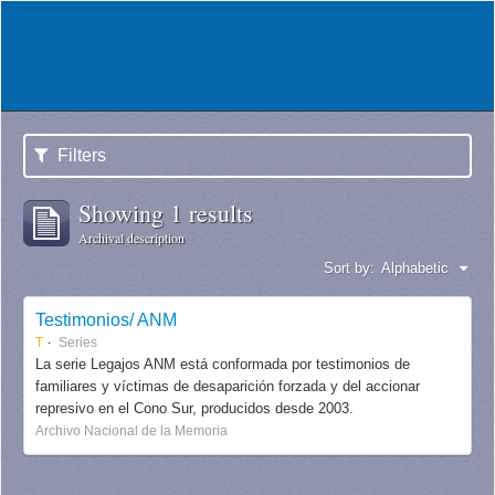
Filters
Showing 1 results
Archival description
Sort by:
Alphabetic
Testimonios/ ANM
T
Series
La serie Legajos ANM está conformada por testimonios de
familiares y víctimas de desaparición forzada y del accionar
represivo en el Cono Sur, producidos desde 2003.
Archivo Nacional de la Memoria