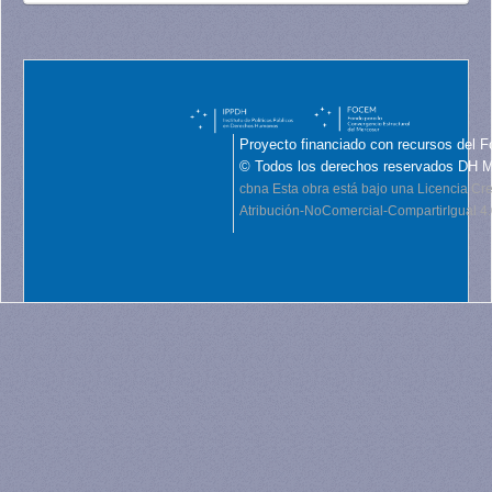
Proyecto financiado con recursos del F
© Todos los derechos reservados DH 
cbna
Esta obra está bajo una Licencia C
Atribución-NoComercial-CompartirIgual 4.0