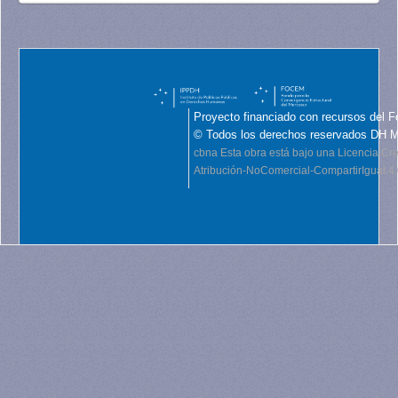
Proyecto financiado con recursos del F
© Todos los derechos reservados DH 
cbna
Esta obra está bajo una Licencia C
Atribución-NoComercial-CompartirIgual 4.0