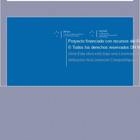
Proyecto financiado con recursos del F
© Todos los derechos reservados DH 
cbna
Esta obra está bajo una Licencia C
Atribución-NoComercial-CompartirIgual 4.0