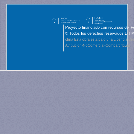
Proyecto financiado con recursos del F
© Todos los derechos reservados DH 
cbna
Esta obra está bajo una Licencia C
Atribución-NoComercial-CompartirIgual 4.0