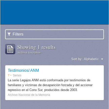
Filters
Showing 1 results
Archival description
Sort by:
Alphabetic
Testimonios/ ANM
T
Series
La serie Legajos ANM está conformada por testimonios de
familiares y víctimas de desaparición forzada y del accionar
represivo en el Cono Sur, producidos desde 2003.
Archivo Nacional de la Memoria