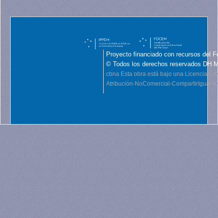
Proyecto financiado con recursos del F
© Todos los derechos reservados DH 
cbna
Esta obra está bajo una Licencia C
Atribución-NoComercial-CompartirIgual 4.0