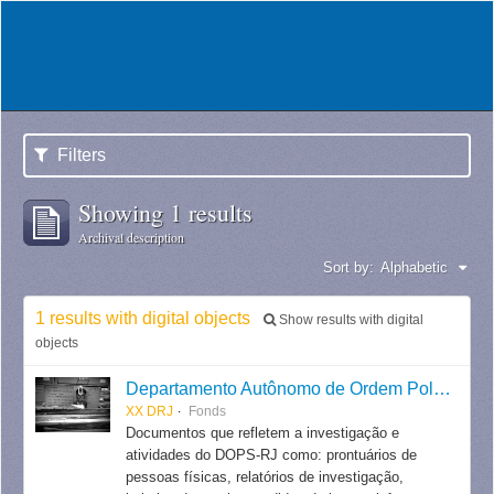
Filters
Showing 1 results
Archival description
Sort by:
Alphabetic
1 results with digital objects
Show results with digital
objects
Departamento Autônomo de Ordem Política e Social do Estado do Rio de Janeiro
XX DRJ
Fonds
Documentos que refletem a investigação e
atividades do DOPS-RJ como: prontuários de
pessoas físicas, relatórios de investigação,