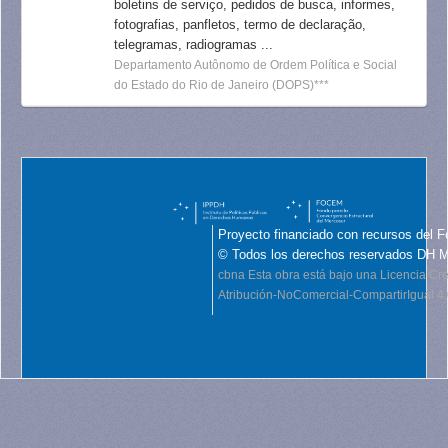
boletins de serviço, pedidos de busca, informes,
fotografias, panfletos, termo de declaração,
telegramas, radiogramas ...
Departamento Autônomo de Ordem Política e Social
do Estado do Rio de Janeiro (DOPS)***
Proyecto financiado con recursos del F
© Todos los derechos reservados DH 
cbna
Esta obra está bajo una Licencia C
Atribución-NoComercial-CompartirIgual 4.0