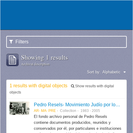
Filters
Showing 1 results
Archival description
Sort by:
Alphabetic
1 results with digital objects
Show results with digital
objects
Pedro Resels- Movimiento Judío por los Derechos Humanos
AR- MA- PRE
Collection
1983 - 2005
El fondo archivo personal de Pedro Resels
contiene documentos producidos, reunidos y
conservados por él, por particulares e instituciones