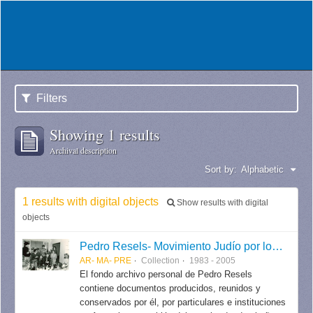
Filters
Showing 1 results
Archival description
Sort by:
Alphabetic
1 results with digital objects
Show results with digital
objects
Pedro Resels- Movimiento Judío por los Derechos Humanos
AR- MA- PRE
Collection
1983 - 2005
El fondo archivo personal de Pedro Resels
contiene documentos producidos, reunidos y
conservados por él, por particulares e instituciones