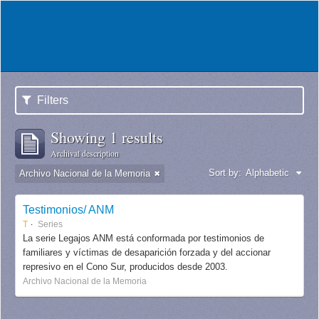
Filters
Showing 1 results
Archival description
Sort by:
Alphabetic
Archivo Nacional de la Memoria
Testimonios/ ANM
T
Series
La serie Legajos ANM está conformada por testimonios de
familiares y víctimas de desaparición forzada y del accionar
represivo en el Cono Sur, producidos desde 2003.
Archivo Nacional de la Memoria