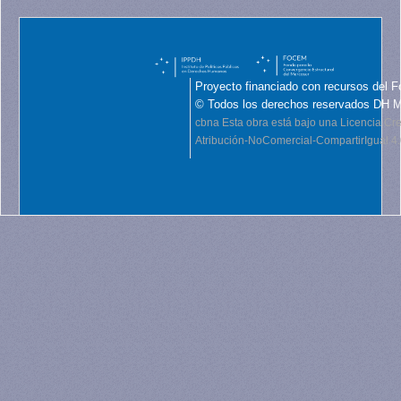
Proyecto financiado con recursos del F
© Todos los derechos reservados DH 
cbna
Esta obra está bajo una Licencia C
Atribución-NoComercial-CompartirIgual 4.0